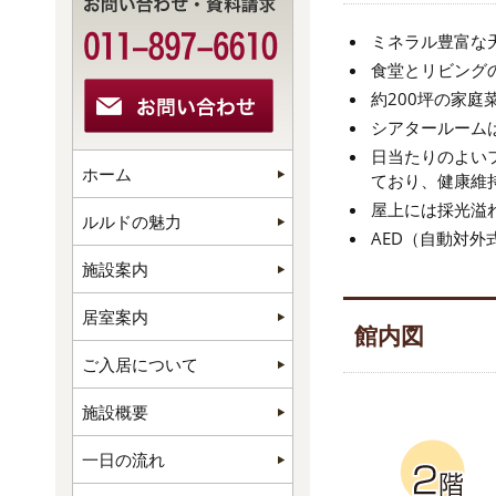
ミネラル豊富な
食堂とリビング
約200坪の家
シアタールーム
日当たりのよい
ホーム
ており、健康維
屋上には採光溢
ルルドの魅力
AED（自動対
施設案内
居室案内
館内図
ご入居について
施設概要
一日の流れ