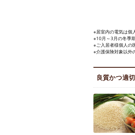
※居室内の電気は個
※10月～3月の冬季
※ご入居者様個人の
※介護保険対象以外
良質かつ適