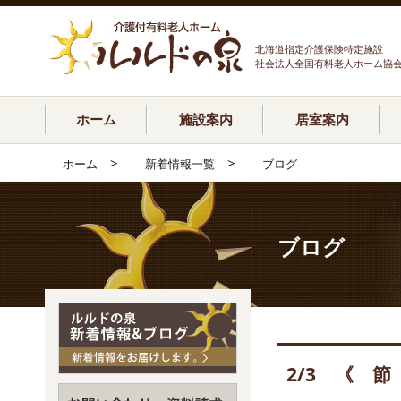
北海道指定介護保険特定施設
社会法人全国有料老人ホーム協
ホーム
施設案内
居室案内
>
>
ホーム
新着情報一覧
ブログ
ブログ
2/3 《 節