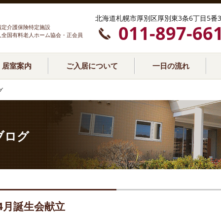
北海道札幌市厚別区厚別東3条6丁目5番3
011-897-66
指定介護保険特定施設
人全国有料老人ホーム協会・正会員
居室案内
ご入居について
一日の流れ
グ
ブログ
4月誕生会献立