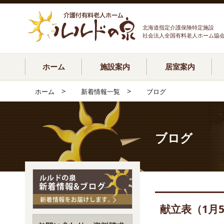
北海道指定介護保険特定施設
社会法人全国有料老人ホーム協
ホーム
施設案内
居室案内
>
>
ホーム
新着情報一覧
ブログ
ブログ
献立表（1月