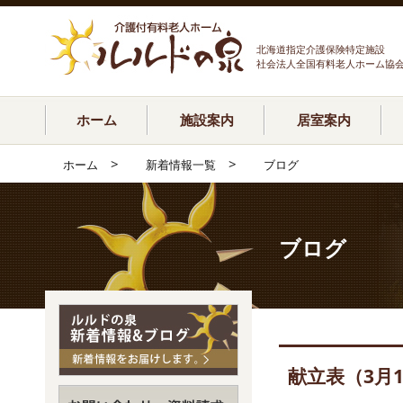
北海道指定介護保険特定施設
社会法人全国有料老人ホーム協
ホーム
施設案内
居室案内
>
>
ホーム
新着情報一覧
ブログ
ブログ
献立表（3月