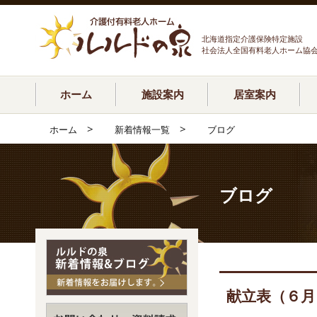
北海道指定介護保険特定施設
社会法人全国有料老人ホーム協
ホーム
施設案内
居室案内
>
>
ホーム
新着情報一覧
ブログ
ブログ
献立表（６月