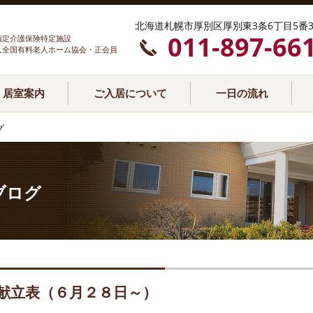
北海道札幌市厚別区厚別東3条6丁目5番3
011-897-66
指定介護保険特定施設
人全国有料老人ホーム協会・正会員
居室案内
ご入居について
一日の流れ
グ
ブログ
献立表（６月２８日～）