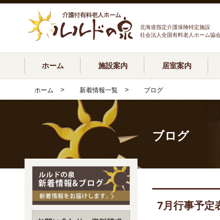
北海道指定介護保険特定施設
社会法人全国有料老人ホーム協
ホーム
施設案内
居室案内
>
>
ホーム
新着情報一覧
ブログ
ブログ
7月行事予定