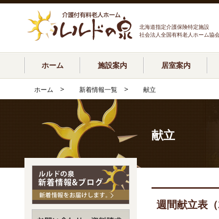
北海道指定介護保険特定施設
社会法人全国有料老人ホーム協
ホーム
施設案内
居室案内
>
>
ホーム
新着情報一覧
献立
献立
週間献立表（2