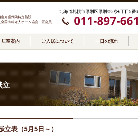
北海道札幌市厚別区厚別東3条6丁目5番3
011-897-66
指定介護保険特定施設
人全国有料老人ホーム協会・正会員
居室案内
ご入居について
一日の流れ
献立
献立表（5月5日～）