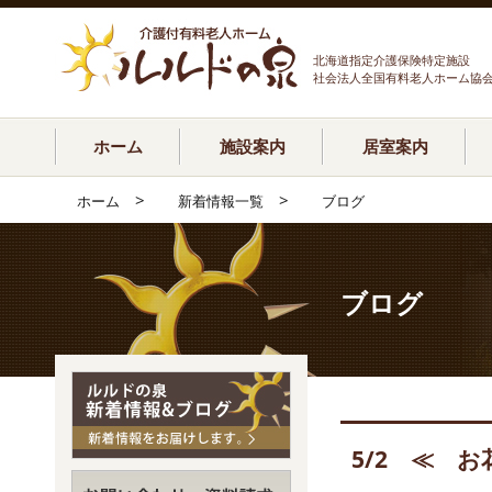
北海道指定介護保険特定施設
社会法人全国有料老人ホーム協
ホーム
施設案内
居室案内
>
>
ホーム
新着情報一覧
ブログ
ブログ
5/2 ≪ 