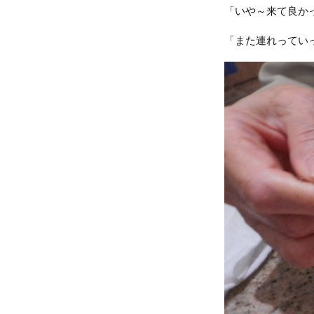
「いや～来て良か
「また連れってい