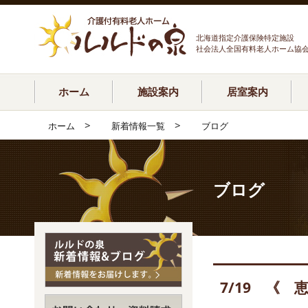
北海道指定介護保険特定施設
社会法人全国有料老人ホーム協
ホーム
施設案内
居室案内
>
>
ホーム
新着情報一覧
ブログ
ブログ
7/19 《