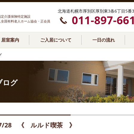
北海道札幌市厚別区厚別東3条6丁目5番3
011-897-66
指定介護保険特定施設
人全国有料老人ホーム協会・正会員
居室案内
ご入居について
一日の流れ
グ
ブログ
7/28 《 ルルド喫茶 》