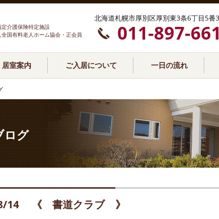
北海道札幌市厚別区厚別東3条6丁目5番3
011-897-66
指定介護保険特定施設
人全国有料老人ホーム協会・正会員
居室案内
ご入居について
一日の流れ
グ
ブログ
8/14 《 書道クラブ 》