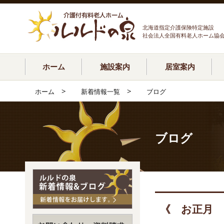
北海道指定介護保険特定施設
社会法人全国有料老人ホーム協
ホーム
施設案内
居室案内
>
>
ホーム
新着情報一覧
ブログ
ブログ
《 お正月 