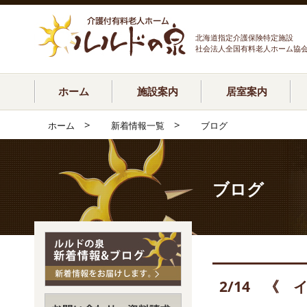
北海道指定介護保険特定施設
社会法人全国有料老人ホーム協
ホーム
施設案内
居室案内
>
>
ホーム
新着情報一覧
ブログ
ブログ
2/14 《