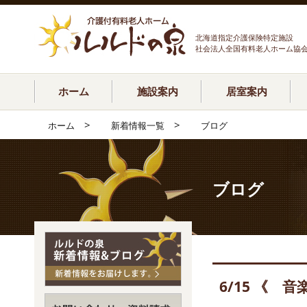
北海道指定介護保険特定施設
社会法人全国有料老人ホーム協
ホーム
施設案内
居室案内
>
>
ホーム
新着情報一覧
ブログ
ブログ
6/15 《 