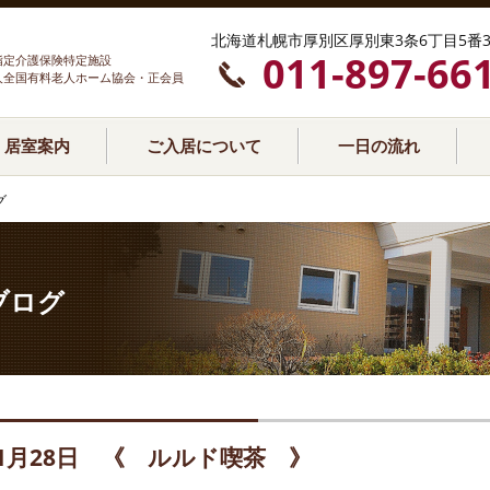
北海道札幌市厚別区厚別東3条6丁目5番3
011-897-66
指定介護保険特定施設
人全国有料老人ホーム協会・正会員
居室案内
ご入居について
一日の流れ
グ
ブログ
1月28日 《 ルルド喫茶 》