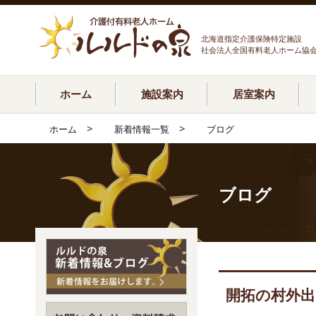
北海道指定介護保険特定施設
社会法人全国有料老人ホーム協
ホーム
施設案内
居室案内
>
>
ホーム
新着情報一覧
ブログ
ブログ
開拓の村外出ツ