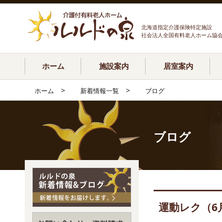
北海道指定介護保険特定施設
社会法人全国有料老人ホーム協
ホーム
施設案内
居室案内
>
>
ホーム
新着情報一覧
ブログ
ブログ
運動レク（6