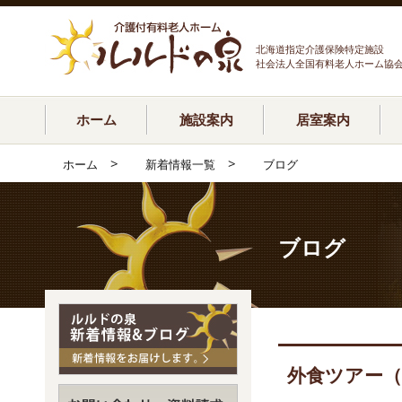
北海道指定介護保険特定施設
社会法人全国有料老人ホーム協
ホーム
施設案内
居室案内
>
>
ホーム
新着情報一覧
ブログ
ブログ
外食ツアー（