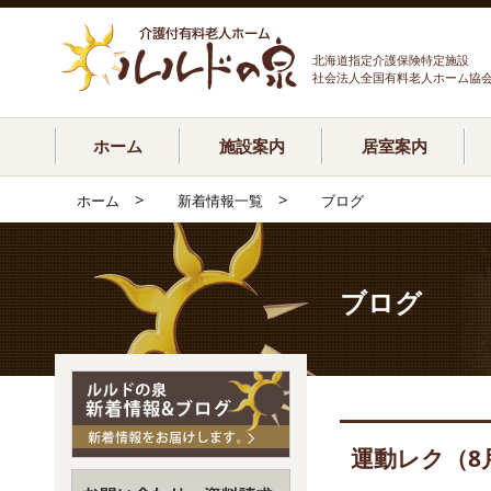
北海道指定介護保険特定施設
社会法人全国有料老人ホーム協
ホーム
施設案内
居室案内
>
>
ホーム
新着情報一覧
ブログ
ブログ
運動レク（8