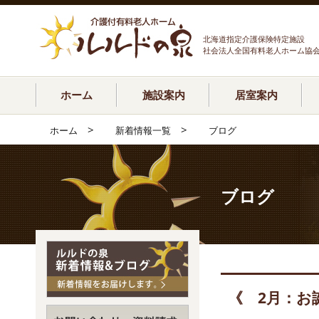
北海道指定介護保険特定施設
社会法人全国有料老人ホーム協
ホーム
施設案内
居室案内
>
>
ホーム
新着情報一覧
ブログ
ブログ
《 2月：お