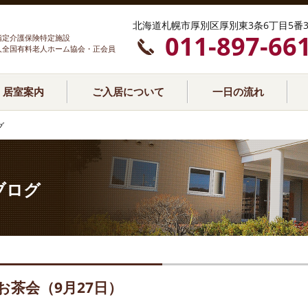
北海道札幌市厚別区厚別東3条6丁目5番3
011-897-66
指定介護保険特定施設
人全国有料老人ホーム協会・正会員
居室案内
ご入居について
一日の流れ
グ
ブログ
お茶会（9月27日）