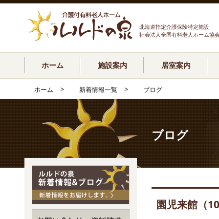
北海道指定介護保険特定施設
社会法人全国有料老人ホーム協
ホーム
施設案内
居室案内
>
>
ホーム
新着情報一覧
ブログ
ブログ
園児来館（1