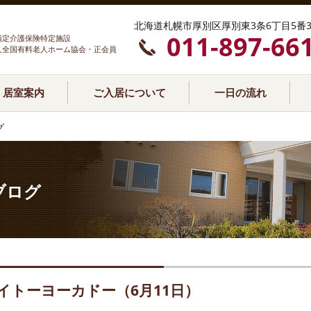
北海道札幌市厚別区厚別東3条6丁目5番3
011-897-66
指定介護保険特定施設
人全国有料老人ホーム協会・正会員
居室案内
ご入居について
一日の流れ
グ
ブログ
イトーヨーカドー（6月11日）