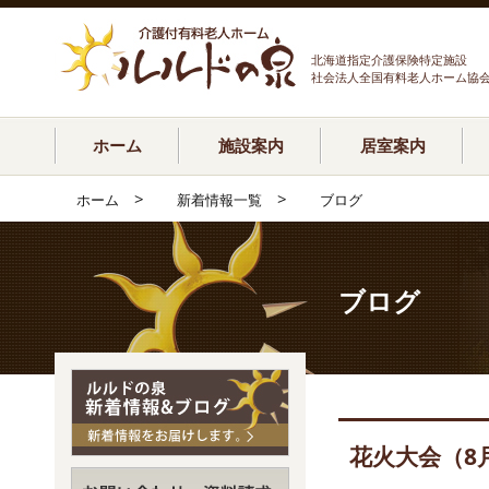
北海道指定介護保険特定施設
社会法人全国有料老人ホーム協
ホーム
施設案内
居室案内
>
>
ホーム
新着情報一覧
ブログ
ブログ
花火大会（8