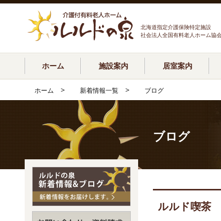
北海道指定介護保険特定施設
社会法人全国有料老人ホーム協
ホーム
施設案内
居室案内
>
>
ホーム
新着情報一覧
ブログ
ブログ
ルルド喫茶