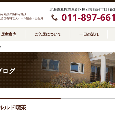
北海道札幌市厚別区厚別東3条6丁目5番3
011-897-66
指定介護保険特定施設
人全国有料老人ホーム協会・正会員
居室案内
ご入居について
一日の流れ
グ
ブログ
ルルド喫茶