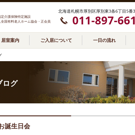
北海道札幌市厚別区厚別東3条6丁目5番3
011-897-66
指定介護保険特定施設
人全国有料老人ホーム協会・正会員
居室案内
ご入居について
一日の流れ
グ
ブログ
お誕生日会