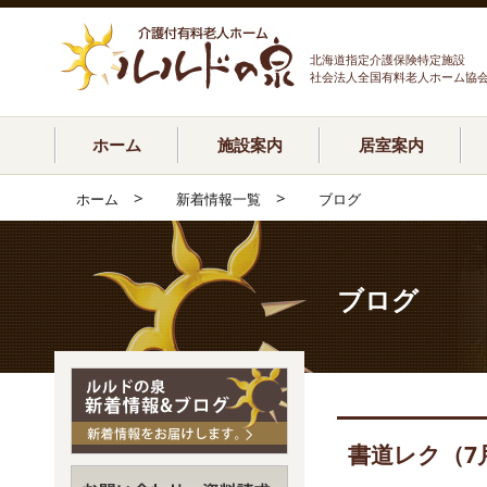
北海道指定介護保険特定施設
社会法人全国有料老人ホーム協
ホーム
施設案内
居室案内
>
>
ホーム
新着情報一覧
ブログ
ブログ
書道レク（7