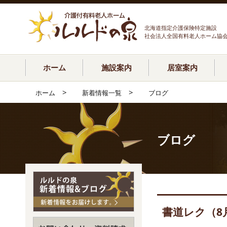
北海道指定介護保険特定施設
社会法人全国有料老人ホーム協
ホーム
施設案内
居室案内
>
>
ホーム
新着情報一覧
ブログ
ブログ
書道レク（8