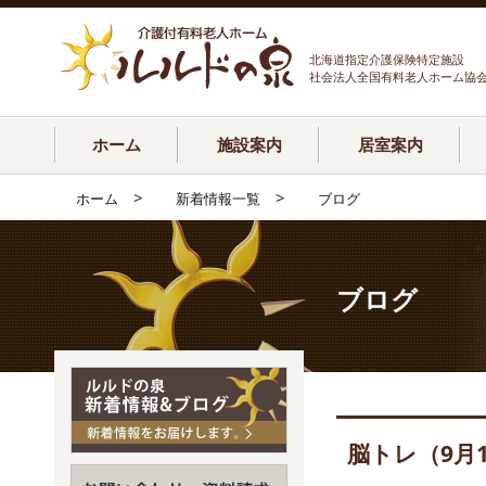
北海道指定介護保険特定施設
社会法人全国有料老人ホーム協
ホーム
施設案内
居室案内
>
>
ホーム
新着情報一覧
ブログ
ブログ
脳トレ（9月