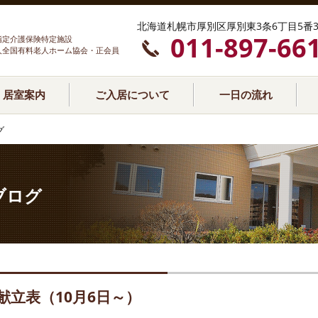
北海道札幌市厚別区厚別東3条6丁目5番3
011-897-66
指定介護保険特定施設
人全国有料老人ホーム協会・正会員
居室案内
ご入居について
一日の流れ
グ
ブログ
献立表（10月6日～）