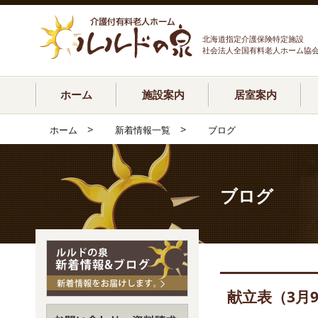
北海道指定介護保険特定施設
社会法人全国有料老人ホーム協
ホーム
施設案内
居室案内
>
>
ホーム
新着情報一覧
ブログ
ブログ
献立表（3月