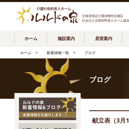
北海道指定介護保険特定施設
社会法人全国有料老人ホーム協
ホーム
施設案内
居室案内
>
>
ホーム
新着情報一覧
ブログ
ブログ
献立表（3月