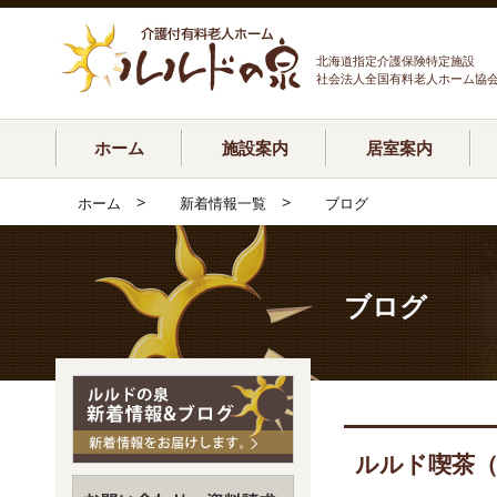
北海道指定介護保険特定施設
社会法人全国有料老人ホーム協
ホーム
施設案内
居室案内
>
>
ホーム
新着情報一覧
ブログ
ブログ
ルルド喫茶