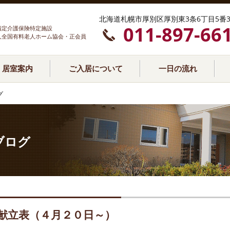
北海道札幌市厚別区厚別東3条6丁目5番3
011-897-66
指定介護保険特定施設
人全国有料老人ホーム協会・正会員
居室案内
ご入居について
一日の流れ
グ
ブログ
献立表（４月２０日～）