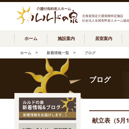
北海道指定介護保険特定施設
社会法人全国有料老人ホーム協
ホーム
施設案内
居室案内
>
>
ホーム
新着情報一覧
ブログ
ブログ
献立表（5月