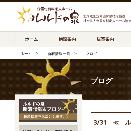
北海道指定介護保険特定施設
社会法人全国有料老人ホーム協
ホーム
施設案内
居室案内
>
>
ホーム
新着情報一覧
ブログ
ブログ
3/31 ≪