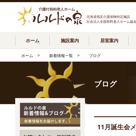
北海道指定介護保険特定施設
社会法人全国有料老人ホーム協
ホーム
施設案内
居室案内
>
>
ホーム
新着情報一覧
ブログ
ブログ
11月誕生会