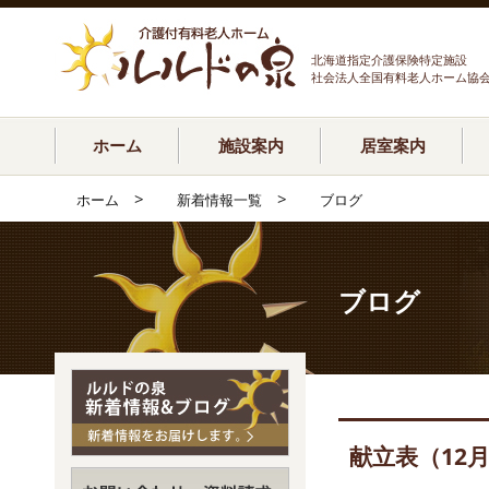
北海道指定介護保険特定施設
社会法人全国有料老人ホーム協
ホーム
施設案内
居室案内
>
>
ホーム
新着情報一覧
ブログ
ブログ
献立表（12