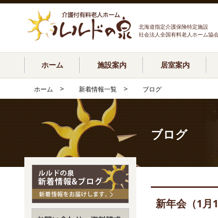
北海道指定介護保険特定施設
社会法人全国有料老人ホーム協
ホーム
施設案内
居室案内
>
>
ホーム
新着情報一覧
ブログ
ブログ
新年会（1月