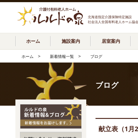
北海道指定介護保険特定施設
社会法人全国有料老人ホーム協
ホーム
施設案内
居室案内
>
>
ホーム
新着情報一覧
ブログ
ブログ
献立表（1月