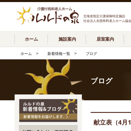
北海道指定介護保険特定施設
社会法人全国有料老人ホーム協
ホーム
施設案内
居室案内
>
>
ホーム
新着情報一覧
ブログ
ブログ
献立表（4月