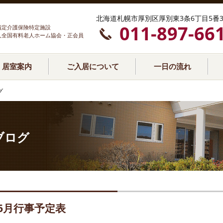
北海道札幌市厚別区厚別東3条6丁目5番3
011-897-66
指定介護保険特定施設
人全国有料老人ホーム協会・正会員
居室案内
ご入居について
一日の流れ
グ
ブログ
6月行事予定表