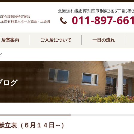
北海道札幌市厚別区厚別東3条6丁目5番3
011-897-66
指定介護保険特定施設
人全国有料老人ホーム協会・正会員
居室案内
ご入居について
一日の流れ
グ
ブログ
献立表（６月１４日～）