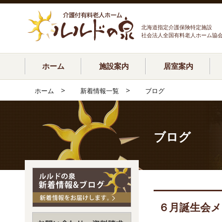
北海道指定介護保険特定施設
社会法人全国有料老人ホーム協
ホーム
施設案内
居室案内
>
>
ホーム
新着情報一覧
ブログ
ブログ
６月誕生会メ