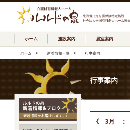
北海道指定介護保険特定施設
社会法人全国有料老人ホーム協
ホーム
施設案内
居室案内
>
>
ホーム
新着情報一覧
行事案内
行事案内
《 3月 ：